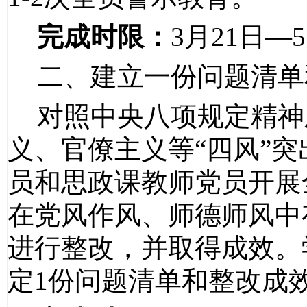
完成时限：
3
月
21日
—
5
二、
建立一份问题清单
对照中央八项规定精神
义、官僚主义等
“四风”
员和思政课教师党员开展
在党风作风、师德师风中
进行整改，并取得成效。
定1份问题清单和整改成