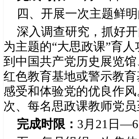
四
、开展一次主题鲜明
深入调查研究，抓好开
为主题的
“大思政课”育
到中国共产党历史展览馆
红色教育基地或警示教育
感受和体验党的优良作风
次、每名思政课教师党员
完成时限：
3
月
21
日
—6