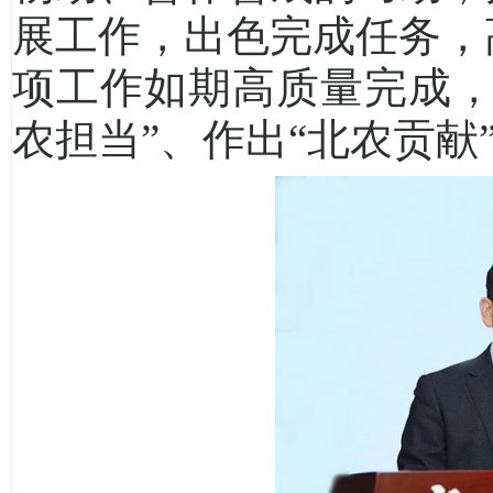
展工作，出色完成任务，高
项工作如期高质量完成，
农担当”、作出“北农贡献