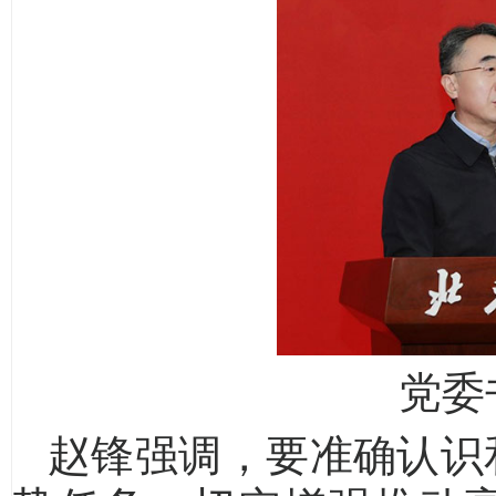
党委
赵锋强调，要准确认识