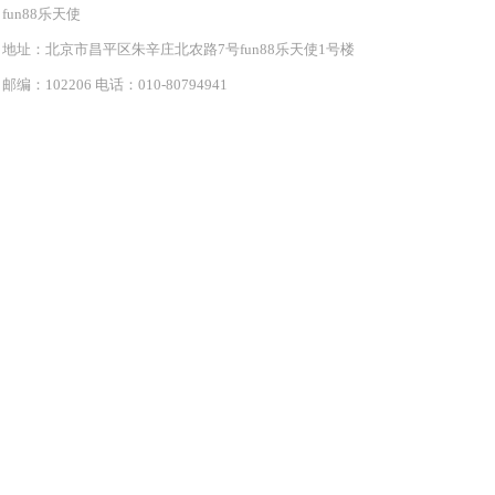
fun88乐天使
地址：北京市昌平区朱辛庄北农路7号fun88乐天使1号楼
邮编：102206 电话：010-80794941