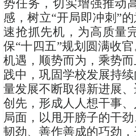
势任务，切实增强推动
感，树立“开局即冲刺”的
速抢抓先机，为高质量
保“十四五”规划圆满收官
机遇，顺势而为，乘势而
践中，巩固学校发展持续
量发展不断取得新进展、
创先，形成人人想干事、
局面，以甩开膀子的干劲
韧劲、善作善成的巧劲，