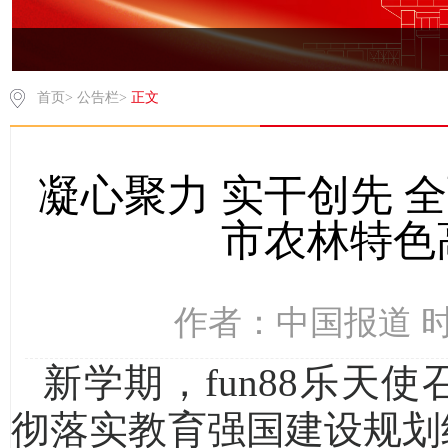
首页
>
公告栏
>
正文
凝心聚力 实干创先 
市农林特色
作者：中国报道 时间
新学期，fun88乐天
彻落实教育强国建设规划