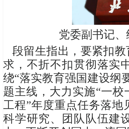
党委副书记、
段留生指出，要紧扣教
求，不折不扣贯彻落实
绕“落实教育强国建设纲
题主线，大力实施“一校
工程”年度重点任务落地
科学研究、团队队伍建