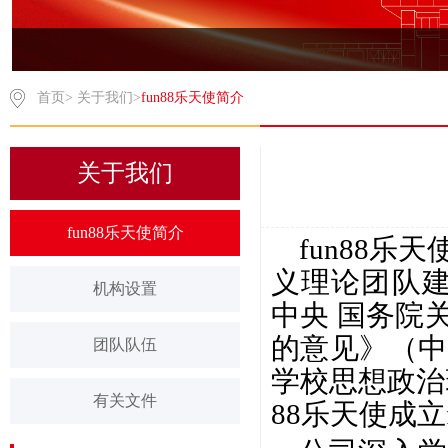
首页
>
关于我们
>
​fun88乐天使简介
关于我们
​fun88乐天使简介
fun88
义理论团队建
机构设置
中央 国务院
的意见》（中
团队队伍
学校思想政治
有关文件
88乐天使成立