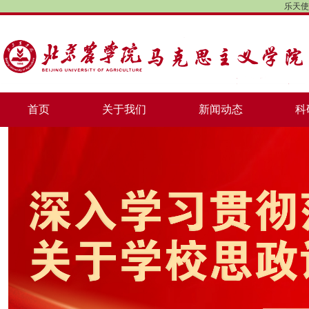
乐天使
首页
关于我们
新闻动态
科