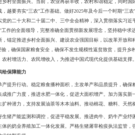
进乡村全面振兴。当前，农业再获丰收，农村和谐稳定，同时国
，越要夯实“三农”工作基础。做好2025年及今后一个时期“三
实党的二十大和二十届二中、三中全会精神，深入贯彻落实习近平
农”工作的全面领导，完整准确全面贯彻新发展理念，坚持稳中求
新，锚定推进乡村全面振兴、建设农业强国目标，以改革开放和
”经验，确保国家粮食安全，确保不发生规模性返贫致贫，提升乡
、农村增活力、农民增收入，为推进中国式现代化提供基础支撑
供给保障能力
单产提升行动。
稳定粮食播种面积，主攻单产和品质提升，确保
集成推广力度，推进水肥一体化，促进大面积增产。加力落实新
生扩种潜力，支持发展油茶等木本油料。推动棉花、糖料、天然
好生猪产能监测和调控，促进平稳发展。推进肉牛、奶牛产业纾
主体的奶业养殖加工一体化发展。严格生猪屠宰检疫执法监管，