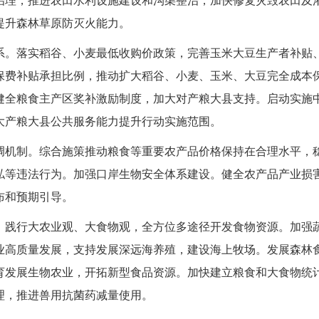
治理，推进农田水利设施建设和沟渠整治，加快修复灾毁农田及
提升森林草原防灭火能力。
系。
落实稻谷、小麦最低收购价政策，完善玉米大豆生产者补贴
保费补贴承担比例，推动扩大稻谷、小麦、玉米、大豆完全成本
健全粮食主产区奖补激励制度，加大对产粮大县支持。启动实施
大产粮大县公共服务能力提升行动实施范围。
调机制。
综合施策推动粮食等重要农产品价格保持在合理水平，
私等违法行为。加强口岸生物安全体系建设。健全农产品产业损
布和预期引导。
。
践行大农业观、大食物观，全方位多途径开发食物资源。加强
业高质量发展，支持发展深远海养殖，建设海上牧场。发展森林食
育发展生物农业，开拓新型食品资源。加快建立粮食和大食物统
理，推进兽用抗菌药减量使用。