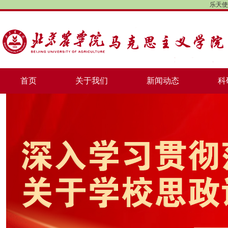
乐天使
首页
关于我们
新闻动态
科