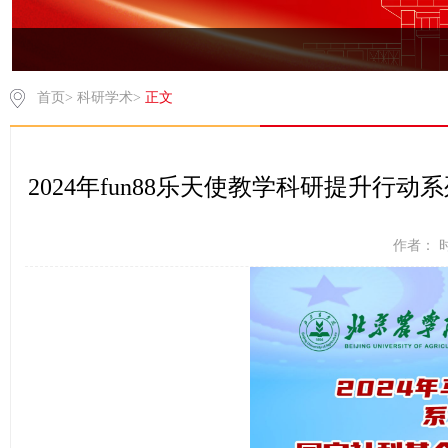
首页
>
科研学术
>
正文
2024年​fun88乐天使教学科研提升
作者： 时