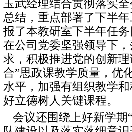
玉武经理结合贯彻落实全
总结，重点部署了下半年
报了本教研室下半年任务
在公司党委坚强领导下，
求，积极推进党的创新理论
合”思政课教学质量，优
水平，加强有组织教学和
好立德树人关键课程。
会议还围绕上好新学期
队建设以及落实落细意识