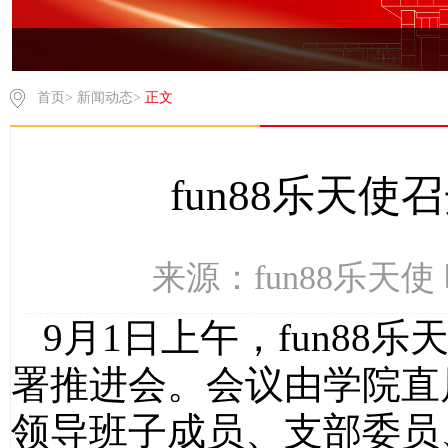
首页
>
新闻动态
>
正文
fun88乐天
来源：fun88乐天使 
9月1日上午，fun8
署推进会。会议由学院直
领导班子成员、支部委员